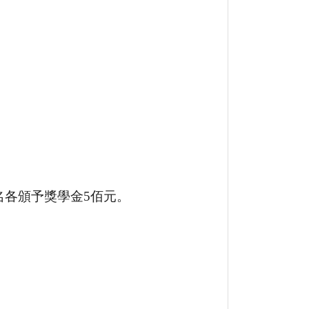
名各頒予獎學金5佰元。