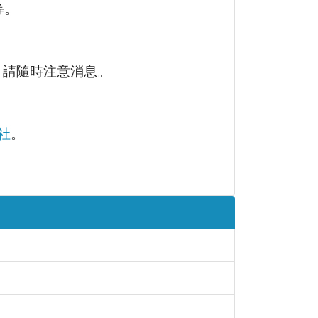
等。
，請隨時注意消息。
社
。