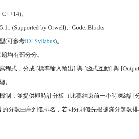
 C++14)。
11 (Supported by Orwell)、Code::Blocks。
型(可參考
IOI Syllabus
)。
每題均有部分分。
分成 [標準輸入輸出] 與 [函式互動] 與 [Output 
總。
機制，並提供即時計分板（比賽結束前一小時凍結計
算的分數由高到低排名，若同分則優先根據滿分題數排