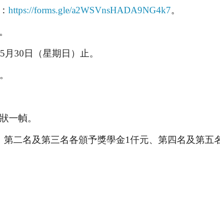
：
https://forms.gle/a2WSVnsHADA9NG4k7
。
。
年5月30日（星期日）止。
止。
獎狀一幀。
、第二名及第三名各頒予獎學金1仟元、第四名及第五